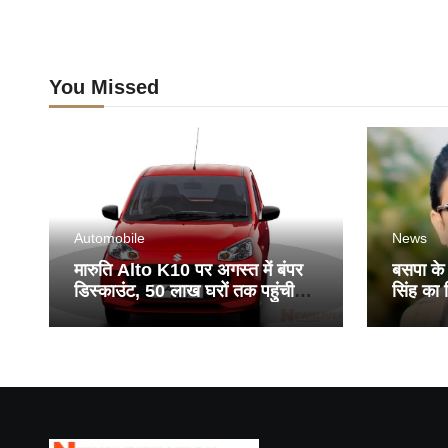
You Missed
Automobile
News
मारुति Alto K10 पर अगस्त में बंपर
बसपा के
डिस्काउंट, 50 लाख घरों तक पहुंची
सिंह का न
सस्ती कार