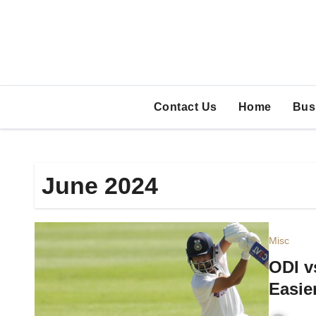
Skip
to
content
Contact Us
Home
Bus
June 2024
Misc
ODI v
Easie