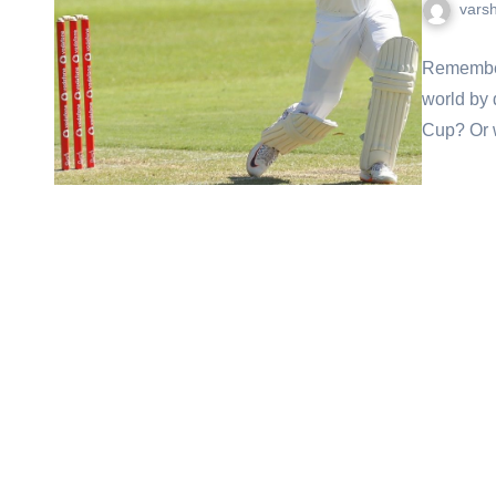
vars
Remember 
world by 
Cup? Or 