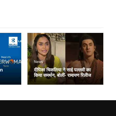
News
an
दीपिका चिकलिया ने साई पल्लवी का
किया समर्थन, बोलीं- रामायण रिलीज के
ts
बाद सब स्वीकार करेंगे