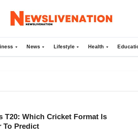
iness
News
Lifestyle
Health
Educat
s T20: Which Cricket Format Is
r To Predict