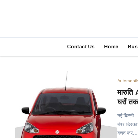
Skip
to
content
Contact Us
Home
Bus
Automobil
मारुति 
घरों तक
नई दिल्ली।
बंपर डिस्
बचत कर…