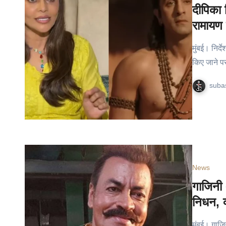
दीपिका 
रामायण 
मुंबई। निर्
किए जाने प
suba
News
गाजिनी 
निधन, क
मुंबई। गाजि