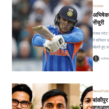
Cricket
अभिषेक 
सेंचुरी
पंजाब स्टेट 
ने शनिवार 
खेलते हुए उन
suba
News
Polit
बांकीपु
शुरुआत