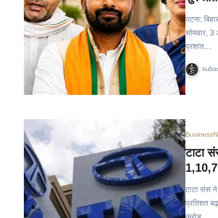
पटना: बिहा
सोमवार, 3 
प्रशांत…
suba
Business
N
टाटा सं
1,10,71
टाटा संस ने
प्रतिशत बढ
करोड़…