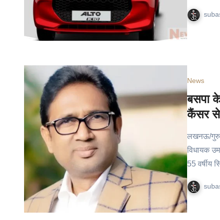
suba
News
बसपा क
कैंसर से
लखनऊ/गुरुग्
विधायक उमाश
55 वर्षीय 
suba