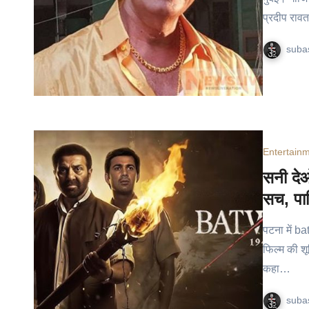
प्रदीप राव
suba
Entertain
सनी दे
सच, पाक
पटना में b
फिल्म की श
कहा…
suba