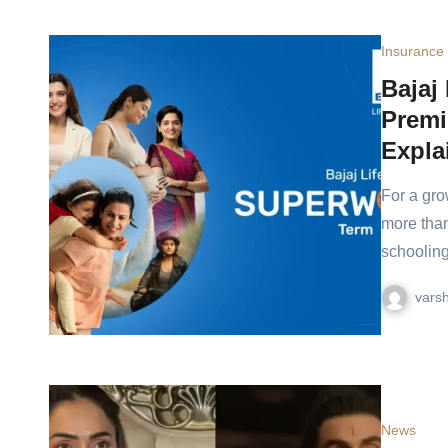
Insurance
Bajaj
Premi
Expla
For a gr
more than
schooling
vars
News