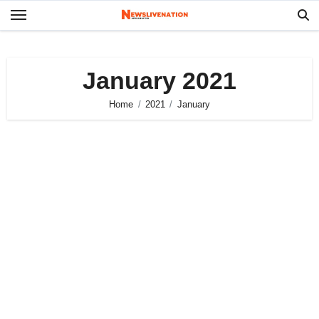
Skip
to
content
January 2021
Home
2021
January