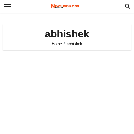
Skip
to
content
abhishek
Home
abhishek