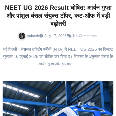
NEET UG 2026 Result घोषित: आर्यन गुप्ता
और पांशुल बंसल संयुक्त टॉपर, कट-ऑफ में बड़ी
बढ़ोतरी
subash
July 17, 2026
No Comments
नई दिल्ली। नेशनल टेस्टिंग एजेंसी (NTA) ने NEET UG 2026 का रिजल्ट
गुरुवार 16 जुलाई 2026 को घोषित कर दिया है। रिजल्ट के अनुसार पंजाब के
आर्यन गुप्ता और हरियाणा…