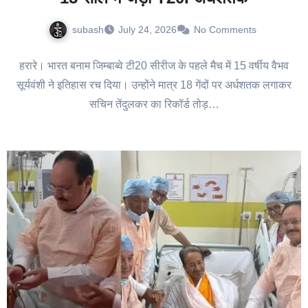
subash
July 24, 2026
No Comments
हरारे। भारत बनाम जिम्बाब्वे टी20 सीरीज के पहले मैच में 15 वर्षीय वैभव
सूर्यवंशी ने इतिहास रच दिया। उन्होंने मात्र 18 गेंदों पर अर्धशतक लगाकर
सचिन तेंदुलकर का रिकॉर्ड तोड़…