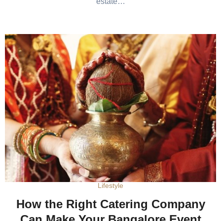
estate…
Lifestyle
How the Right Catering Company
Can Make Your Bangalore Event