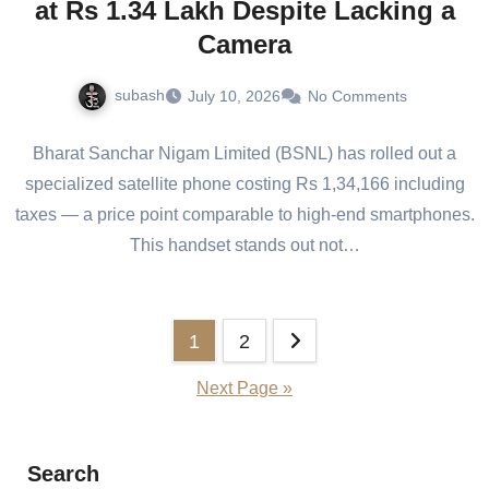
at Rs 1.34 Lakh Despite Lacking a
Camera
subash
July 10, 2026
No Comments
Bharat Sanchar Nigam Limited (BSNL) has rolled out a
specialized satellite phone costing Rs 1,34,166 including
taxes — a price point comparable to high-end smartphones.
This handset stands out not…
Posts
1
2
pagination
Next Page »
Search